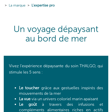
La marque
L'expertise pro
Un voyage dépaysant
au bord de mer
Vivez l’expérience dépaysante du soin THALGO, qui
stimule les 5 sens :
Le toucher
grâce aux gestuelles inspirés des
mouvements de la mer
La vue
via un univers coloriel marin apaisant
Le goût
à travers des infusions et
compléments alimentaires riches en actifs