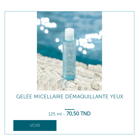
GELÉE MICELLAIRE DÉMAQUILLANTE YEUX
70
,50
TND
125 ml
-
VOIR