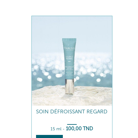
SOIN DÉFROISSANT REGARD
100
,00
TND
15 ml
-