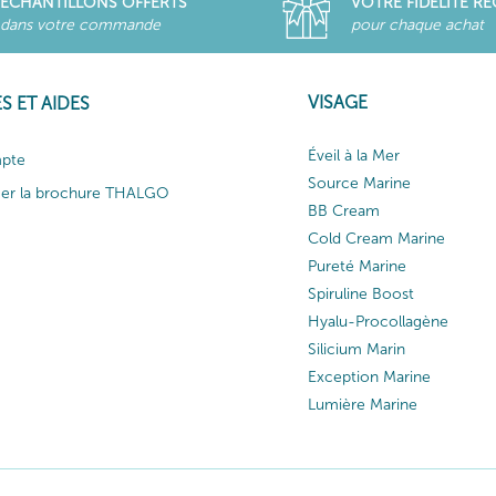
ECHANTILLONS OFFERTS
VOTRE FIDÉLITÉ R
dans votre commande
pour chaque achat
VISAGE
S ET AIDES
Éveil à la Mer
pte
Source Marine
ger la brochure THALGO
BB Cream
Cold Cream Marine
Pureté Marine
Spiruline Boost
Hyalu-Procollagène
Silicium Marin
Exception Marine
Lumière Marine