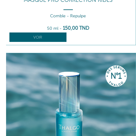
Comble - Repulpe
150
,00
TND
50 ml
-
VOIR