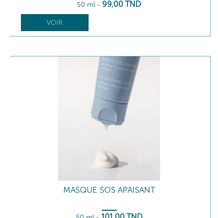
99
,00
TND
50 ml
-
VOIR
MASQUE SOS APAISANT
101
,00
TND
50 ml
-