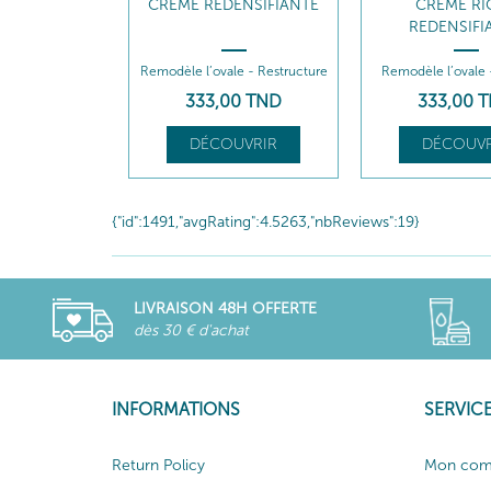
CRÈME REDENSIFIANTE
CRÈME RI
REDENSIFI
Remodèle l’ovale - Restructure
Remodèle l’ovale -
333
,00
TND
333
,00
T
DÉCOUVRIR
DÉCOUVR
{"id":1491,"avgRating":4.5263,"nbReviews":19}
LIVRAISON 48H OFFERTE
dès 30 € d'achat
INFORMATIONS
SERVICE
Return Policy
Mon com