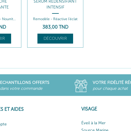
CHE
SÉRUM REDENSIFIANT
ANTE
INTENSIF
 Nourrit...
Remodèle - Réactive l'éclat
ND
383
,00
TND
IR
DÉCOUVRIR
ECHANTILLONS OFFERTS
VOTRE FIDÉLITÉ R
dans votre commande
pour chaque achat
VISAGE
S ET AIDES
Éveil à la Mer
pte
Source Marine